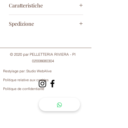
Caratteristiche
100% Vere Pelle
Spedizione
12 scomparti per carte di credito
1 scomparto capiente per monete con
24/48 ore Lavorative
zip
1 scomparto per banconote con clip
© 2020 par PELLETTERIA RIVIERA - PI
02008680304
Restylage par:
Studio WebAlive
Politique relative aux cookies
Politique de confidentialité