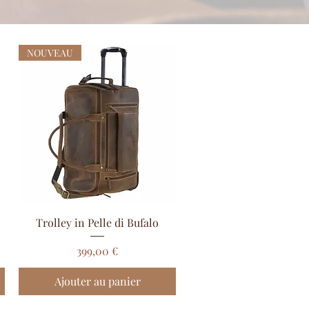
NOUVEAU
Aperçu rapide
Trolley in Pelle di Bufalo
Prix
399,00 €
Ajouter au panier