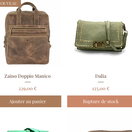
NOUVEAU
Aperçu rapide
Aperçu rapide
Zaino Doppio Manico
Dalia
Prix
Prix
229,00 €
125,00 €
Ajouter au panier
Rupture de stock