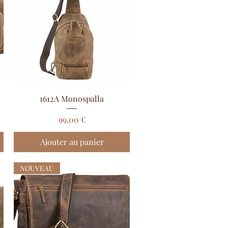
Aperçu rapide
1612A Monospalla
Prix
99,00 €
Ajouter au panier
NOUVEAU