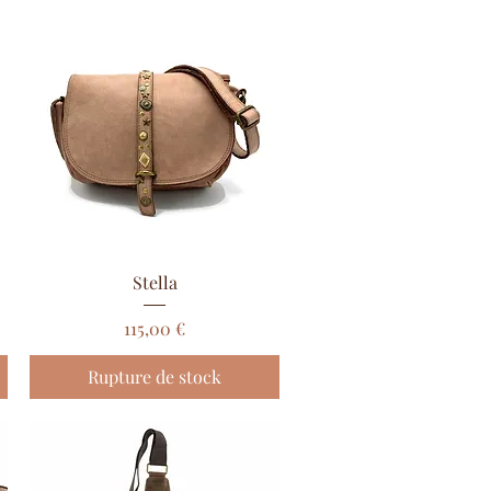
Aperçu rapide
Stella
Prix
115,00 €
Rupture de stock