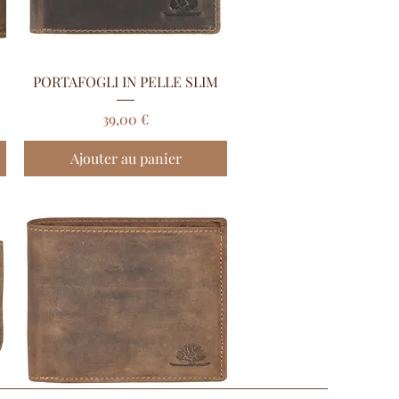
Aperçu rapide
PORTAFOGLI IN PELLE SLIM
Prix
39,00 €
Ajouter au panier