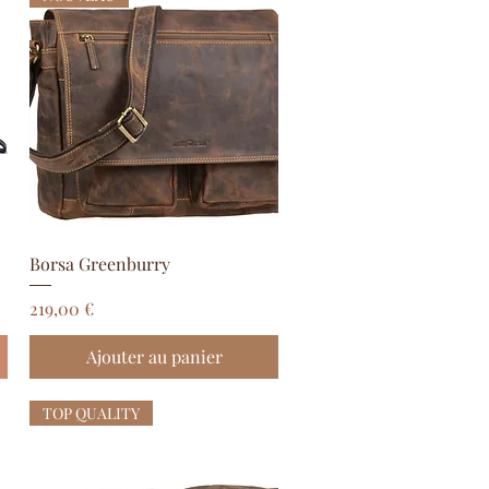
Aperçu rapide
Borsa Greenburry
Prix
219,00 €
Ajouter au panier
TOP QUALITY