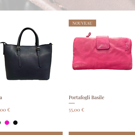
NOUVEAU
Aperçu rapide
Aperçu rapide
a
Portafogli Basile
ix
Prix
,00 €
55,00 €