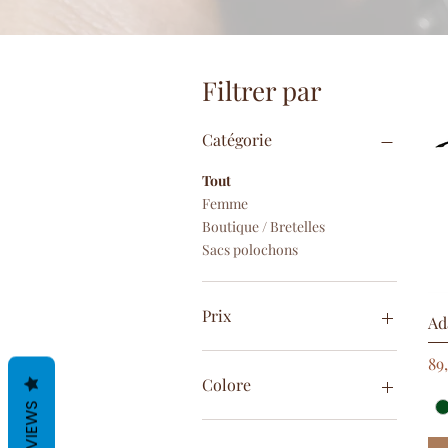
Filtrer par
Catégorie
Tout
Femme
Boutique / Bretelles
Sacs polochons
Prix
Ad
Pr
89
39 €
399 €
Colore
REVIEWS