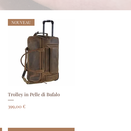
NOUVEAU
Aperçu rapide
Trolley in Pelle di Bufalo
Prix
399,00 €